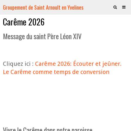
Groupement de Saint Arnoult en Yvelines
Carême 2026
Accueil
La Paroisse
Message du saint Père Léon XIV
Les Eglises
Vie spirituelle
Cliquez ici :
Carême 2026: Écouter et jeûner.
Les Jeunes
Le Carême comme temps de conversion
Servir
Evénementiel
Boutique
Vivre le Carême dans notre paroisse