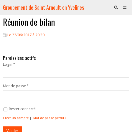
Groupement de Saint Arnoult en Yvelines
Réunion de bilan
Accueil
La Paroisse
Le 22/06/2017
à 20:30
Les Eglises
Vie spirituelle
Paroissiens actifs
Login
Les Jeunes
Servir
Mot de passe
Evénementiel
Boutique
Rester connecté
Créer un compte
|
Mot de passe perdu ?