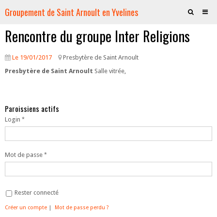
Groupement de Saint Arnoult en Yvelines
Rencontre du groupe Inter Religions
Accueil
La Paroisse
Le 19/01/2017
Presbytère de Saint Arnoult
Presbytère de Saint Arnoult
Salle vitrée,
Les Eglises
Vie spirituelle
Paroissiens actifs
Les Jeunes
Login
Servir
Evénementiel
Mot de passe
Boutique
Rester connecté
Créer un compte
|
Mot de passe perdu ?